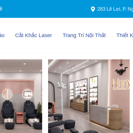
ệ
283 Lê Lợi, P. N
áo
Cắt Khắc Laser
Trang Trí Nội Thất
Thiết 