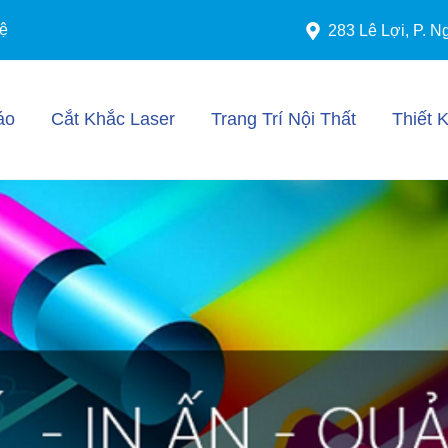
ệ
283 Lê Lợi, P. N
áo
Cắt Khắc Laser
Trang Trí Nội Thất
Thiết 