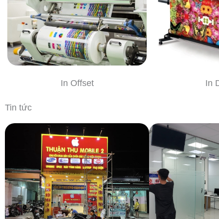
In Offset
In 
Tin tức