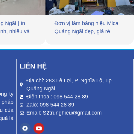
g Ngãi | In
Đơn vị làm bảng hiệu Mica
nh, nhiều và
Quảng Ngãi đẹp, giá rẻ
LIÊN HỆ
Địa chỉ: 283 Lê Lợi, P. Nghĩa Lộ, Tp.
Quảng Ngãi
ông ty
Điện thoại: 098 544 28 89
 pháp
Zalo: 098 544 28 89
ệu của
Email: S2trunghieu@gmail.com
quả là
F
Y
a
o