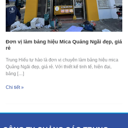
rẻ
Đơn vị làm bảng hiệu Mica Quảng Ngãi đẹp, giá
rẻ
Trung Hiếu tự hào là đơn vị chuyên làm bảng hiệu mica
Quảng Ngãi đẹp, giá rẻ. Với thiết kế tinh tế, hiện đại,
bảng […]
Chi tiết »